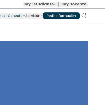
Soy Estudiante
Soy Docente
Soy estudiante
Equipo de rockstars
eles
Conecta
Admisión
Pedir información