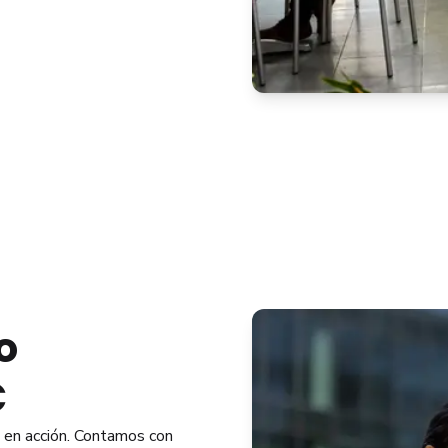
o
C
o en acción. Contamos con