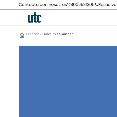
Contacta con nosotros
8009531305
Resuelve
home
/
conecta
/
Planteles
/
cuautitlan
Campus UTC Cuautitlán