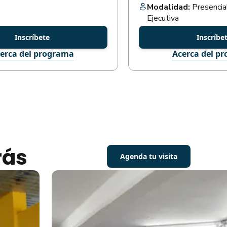
Modalidad:
Presencial
Ejecutiva
Inscríbete
Inscríbe
erca del programa
Acerca del p
rás
Agenda tu visita