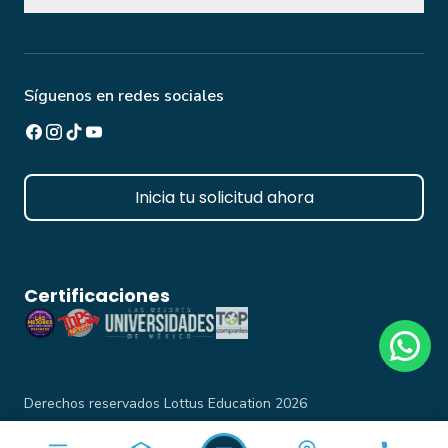
Extensión universitaria
Aviso de privacidad integral
Inversión y finanzas
Aviso de privacidad simplificado
Becas/Descuentos
Aviso de privacidad docentes
Captura de calificaciones
Síguenos en redes sociales
Reglamento Institucional
Inicia tu solicitud ahora
Certificaciones
Derechos reservados Lottus Education 2026