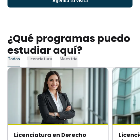
Agenda tu visita
¿Qué programas puedo
estudiar aquí?
Todos
Licenciatura
Maestría
Licenciatura en Derecho
Licenc