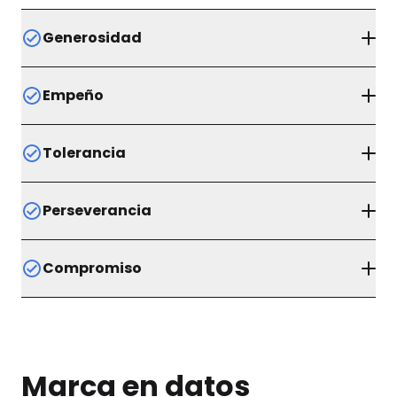
Generosidad
Cualidad que nos caracteriza por tener disposición
Empeño
para hacer el bien de un modo honesto, sin esperar
nada a cambio.
Ponemos todo nuestro esfuerzo y voluntad para
Tolerancia
alcanzar los objetivos que nos proponemos como
institución educativa.
En UTC, respetamos las ideas, preferencias y
Perseverancia
comportamientos de los demás.
Poseemos la capacidad de continuar y
Compromiso
mantenernos constantes en los planes que
comenzamos.
Estamos comprometidos constantemente para
que nuestros alumnos logren aquello que se
proponen.
Marca en datos