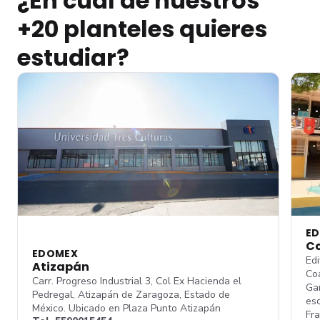
¿En cuál de nuestros
+20 planteles quieres
estudiar?
E
C
EDOMEX
Edi
Atizapán
Coa
Carr. Progreso Industrial 3, Col Ex Hacienda el
Gar
Pedregal, Atizapán de Zaragoza, Estado de
esq
México. Ubicado en Plaza Punto Atizapán
Fra