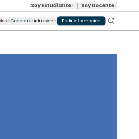
Soy Estudiante
Soy Docente
Soy estudiante
Equipo de rockstars
eles
Conecta
Admisión
Pedir información