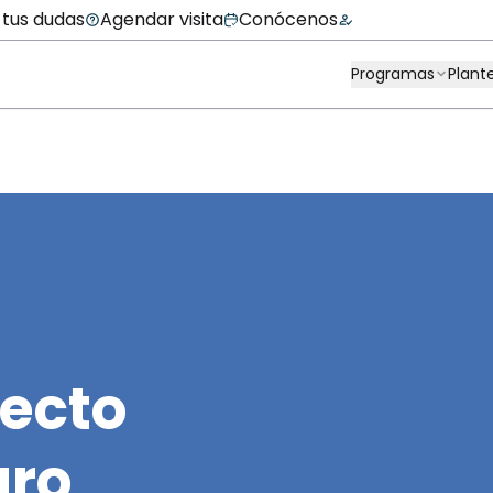
 tus dudas
Agendar visita
Conócenos
Programas
Plant
recto
uro