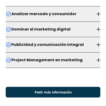
Analizar mercado y consumidor
Dominarás a estudiar al consumidor, segmentar
Dominar el marketing digital
mercados, aplicar neuromarketing y utilizar datos
para tomar decisiones acertadas.
Conocerás a manejar herramientas y tácticas para
Publicidad y comunicación integral
campañas en línea, comercio digital y comunicación
integral de marca.
Sabrás elaborar campañas publicitarias, estrategias
Project Management en marketing
de ventas, comunicación corporativa y
posicionamiento en múltiples canales.
Ayudarás a liderar equipos multidisciplinarios,
coordinar proyectos y gestionar la ejecución de
estrategias hasta su implementación
Pedir más información