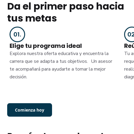
Da el primer paso hacia
tus metas
01
.
0
Elige tu programa ideal
Re
Explora nuestra oferta educativa y encuentra la
Tu a
carrera que se adapta a tus objetivos. Un asesor
requ
te acompañará para ayudarte a tomar la mejor
real
decisión.
diag
Comienza hoy