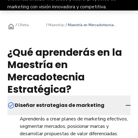
Soy estudian
marketing con visión innovadora y competitiva.
home
/
Oferta
/
Maestrías
/
Maestría en Mercadotecnia
A Distancia
Educativa
Estratégica
Inscríbete ya
¿Qué aprenderás en la
Maestría en
Mercadotecnia
Estratégica?
Diseñar estrategias de marketing
Aprenderás a crear planes de marketing efectivos,
segmentar mercados, posicionar marcas y
desarrollar propuestas de valor diferenciadas.