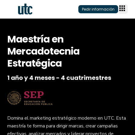
Pedir información
Maestría en
Programas
Mercadotecnia
Modalidad
Planteles
Estratégica
Área
Plantel onlin
Conecta
Nivel acadé
1 año y 4 meses - 4 cuatrimestres
Plantel físico
Planteles
Quiénes som
Admisión
Modelo educ
Inversión y f
Alumni
Becas/Descu
Soy Estudian
Claustro
Titulación
Domina el marketing estratégico moderno en UTC. Esta
Blog
Preguntas fr
maestría te forma para dirigir marcas, crear campañas
Eventos
Admisiones
efectivas, analizar mercados y liderar proyectos de