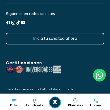
Aviso de privacidad simplificado
Becas/Descuentos
Aviso de privacidad docentes
Captura de calificaciones
Síguenos en redes sociales
Reglamento Institucional
Inicia tu solicitud ahora
Certificaciones
Derechos reservados Lottus Education 2026
Filtro
Estudiante
Planteles
Llamar