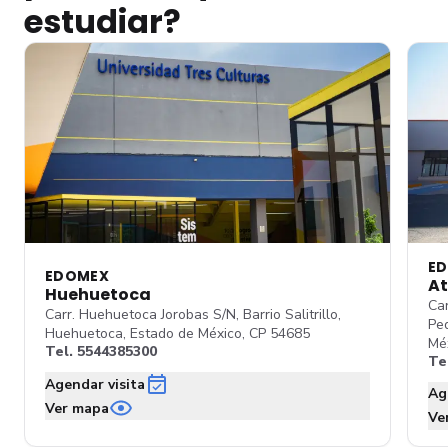
estudiar?
E
EDOMEX
At
Huehuetoca
Car
Carr. Huehuetoca Jorobas S/N, Barrio Salitrillo,
Pe
Huehuetoca, Estado de México, CP 54685
Mé
Tel.
5544385300
Te
Agendar visita
Ag
Ver mapa
Ve