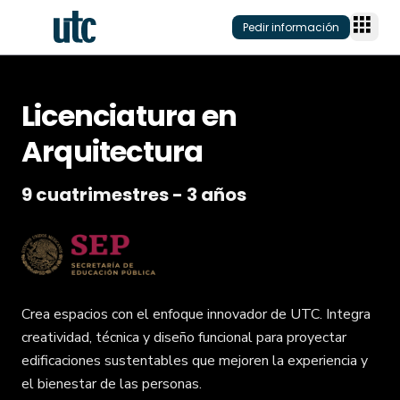
Pedir información
Licenciatura en
Programas
Arquitectura
Modalidad
Planteles
9 cuatrimestres - 3 años
Área
Plantel onlin
Conecta
Nivel acadé
Plantel físico
Planteles
Quiénes som
Admisión
Modelo educ
Inversión y f
Alumni
Crea espacios con el enfoque innovador de UTC. Integra
Becas/Descu
Soy Estudian
Claustro
creatividad, técnica y diseño funcional para proyectar
Titulación
Blog
edificaciones sustentables que mejoren la experiencia y
Preguntas fr
Eventos
el bienestar de las personas.
Admisiones