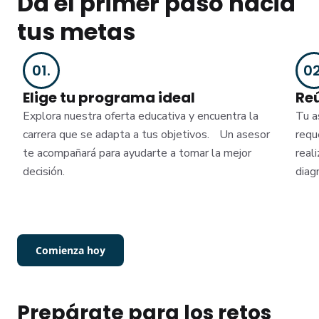
Da el primer paso hacia
tus metas
01
.
0
Elige tu programa ideal
Re
Explora nuestra oferta educativa y encuentra la
Tu a
carrera que se adapta a tus objetivos. Un asesor
requ
te acompañará para ayudarte a tomar la mejor
real
decisión.
diag
Comienza hoy
Prepárate para los retos