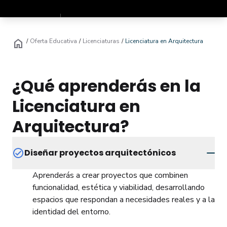
Soy estudian
Presencial
Ejecutiva
home
/
Oferta Educativa
/
Licenciaturas
/
Licenciatura en Arquitectura
Inscríbete ya
¿Qué aprenderás en la
Licenciatura en
Arquitectura?
Diseñar proyectos arquitectónicos
Aprenderás a crear proyectos que combinen
funcionalidad, estética y viabilidad, desarrollando
espacios que respondan a necesidades reales y a la
identidad del entorno.