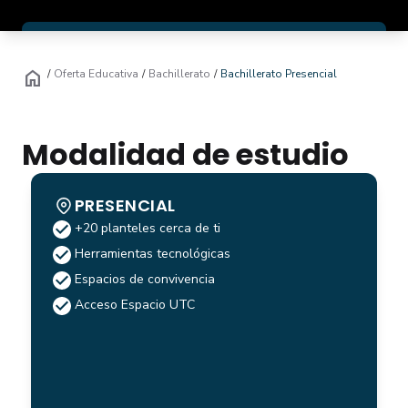
Soy estudian
Inscríbete ya
home
/
Oferta Educativa
/
Bachillerato
/
Bachillerato Presencial
Modalidad de estudio
PRESENCIAL
+20 planteles cerca de ti
Herramientas tecnológicas
Espacios de convivencia
Acceso Espacio UTC