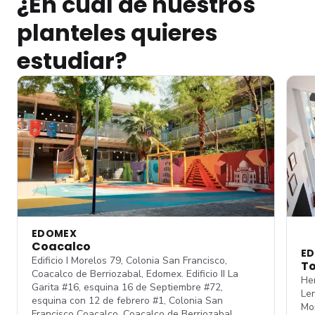
¿En cuál de nuestros
planteles quieres
estudiar?
EDOMEX
Coacalco
E
Edificio I Morelos 79, Colonia San Francisco,
To
Coacalco de Berriozabal, Edomex. Edificio II La
He
Garita #16, esquina 16 de Septiembre #72,
Ler
esquina con 12 de febrero #1, Colonia San
Mor
Francisco Coacalco, Coacalco de Berriozabal,