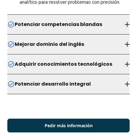
analítico para resolver problemas con precisión.
Potenciar competencias blandas
Aprender a expresar ideas, comprender textos y
Mejorar dominio del inglés
aplicar pensamiento crítico.
Aprender a comunicarte efectivamente en un
Adquirir conocimientos tecnológicos
entorno global.
Aprender a utilizar herramientas digitales para
Potenciar desarrollo integral
potenciar el aprendizaje y la vida diaria.
Aprender a combinar estas áreas para prepararte
para estudios superiores y enfrentar retos con
conocimiento y seguridad.
Pedir más información