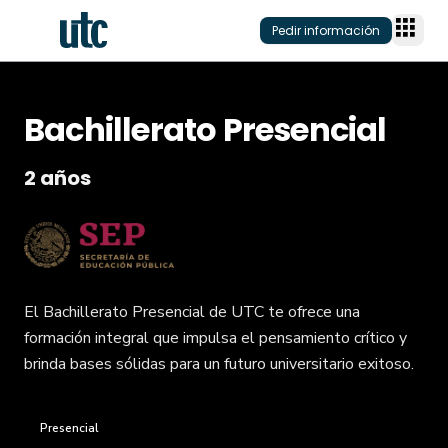
Pedir información
Bachillerato Presencial
Programas
2 años
Modalidad
Planteles
Área
Plantel onlin
Conecta
Nivel acadé
Plantel físico
Planteles
Quiénes som
Admisión
Modelo educ
El Bachillerato Presencial de UTC te ofrece una
Inversión y f
Alumni
formación integral que impulsa el pensamiento crítico y
Becas/Descu
Soy Estudian
brinda bases sólidas para un futuro universitario exitoso.
Claustro
Titulación
Blog
Preguntas fr
Eventos
Presencial
Admisiones