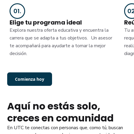
01
.
0
Elige tu programa ideal
Re
Explora nuestra oferta educativa y encuentra la
Tu a
carrera que se adapta a tus objetivos. Un asesor
requ
te acompañará para ayudarte a tomar la mejor
real
decisión.
diag
Comienza hoy
Aquí no estás solo,
creces en comunidad
En UTC te conectas con personas que, como tú, buscan